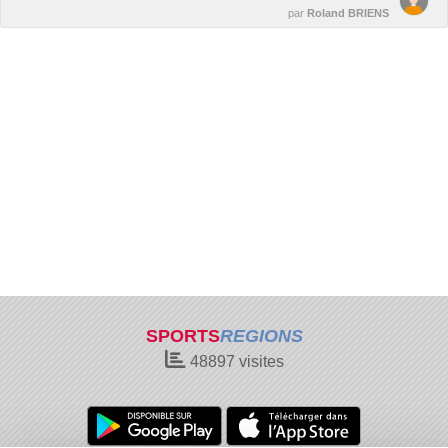
par
Roland BRIENS
SPORTS
REGIONS
48897
visites