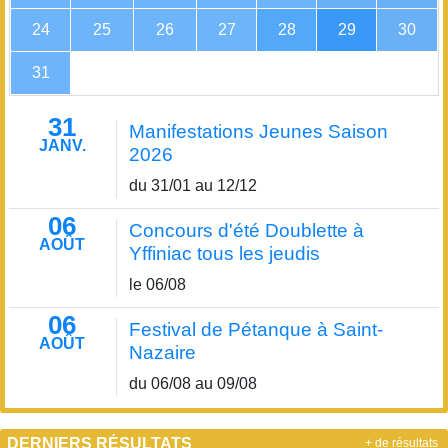
24
25
26
27
28
29
30
31
31
Manifestations Jeunes Saison
JANV.
2026
du 31/01 au 12/12
06
Concours d'été Doublette à
AOÛT
Yffiniac tous les jeudis
le 06/08
06
Festival de Pétanque à Saint-
AOÛT
Nazaire
du 06/08 au 09/08
DERNIERS RÉSULTATS
+ de résultats