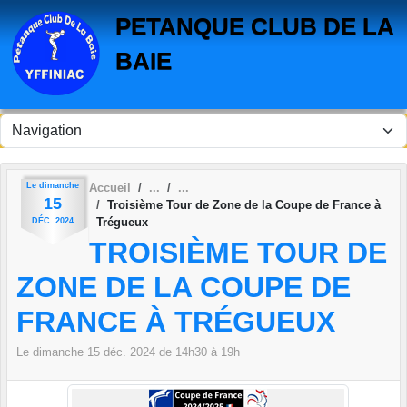
Panneau de gestion des cookies
PETANQUE CLUB DE LA
BAIE
Le
dimanche
Accueil
15
Troisième Tour de Zone de la Coupe de France à
Trégueux
DÉC.
2024
TROISIÈME TOUR DE
ZONE DE LA COUPE DE
FRANCE À TRÉGUEUX
Le
dimanche
15
déc.
2024
de 14h30 à 19h