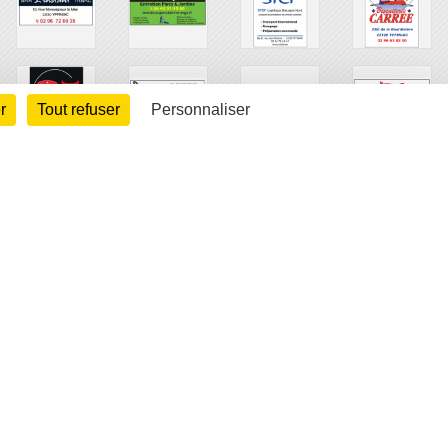
r
Tout refuser
Personnaliser
arte cookies
Gestion des cookies
s légales
Signaler un contenu inapproprié