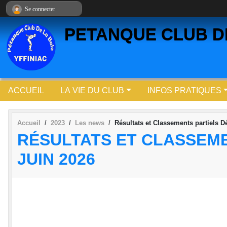
Panneau de gestion des cookies
Se connecter
PETANQUE CLUB DE
ACCUEIL
LA VIE DU CLUB
INFOS PRATIQUES
Accueil
2023
Les news
Résultats et Classements partiels 
RÉSULTATS ET CLASSEM
JUIN 2026